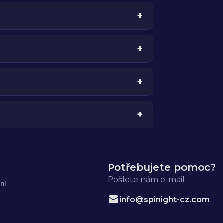
ůžete využít buď dedikovanou
tejný rozsah funkcí jako desktopová
CZK + 100 free spinů, druhý vklad 50
nů. Minimální vklad pro aktivaci je
tný požadavek na protočení 40x.
ní.
lé mobilní transakce fungují nejlépe
 na výběry činí přibližně 750 000
panělština a finština. Pro hráče z
v něm není složitá ani bez pokročilé
Potřebujete pomoc?
Pošlete nám e-mail
ní
info@spinight-cz.com