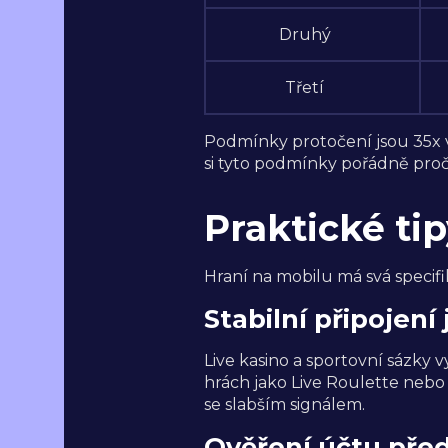
Druhý
Třetí
Podmínky protočení jsou 35x v
si tyto podmínky pořádně pročís
Praktické ti
Hraní na mobilu má svá specifik
Stabilní připojení
Live kasino a sportovní sázky v
hrách jako Live Roulette nebo
se slabším signálem.
Ověření účtu př