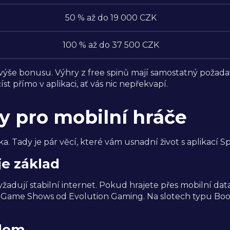
50 % až do 19 000 CZK
100 % až do 37 500 CZK
ýše bonusu. Výhry z free spinů mají samostatný požada
t přímo v aplikaci, ať vás nic nepřekvapí.
py pro mobilní hráče
a. Tady je pár věcí, které vám usnadní život s aplikací
Sp
 je základ
yžadují stabilní internet. Pokud hrajete přes mobilní data,
 Game Shows od Evolution Gaming. Na slotech typu Book 
edem