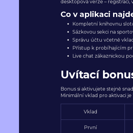
desktopová verze – registraci, v
Co v aplikaci najd
Kompletní knihovnu slotů,
Sázkovou sekci na sporto
Správu účtu včetně vkla
Přístup k probíhajícím 
Live chat zákaznickou p
Uvítací bonu
Bonus si aktivujete stejně snad
Minimální vklad pro aktivaci je
Vklad
První