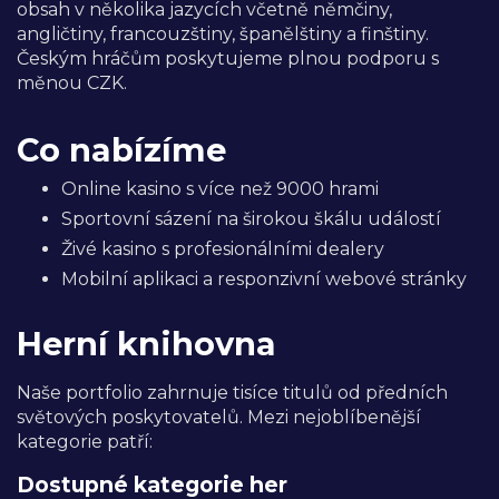
obsah v několika jazycích včetně němčiny,
angličtiny, francouzštiny, španělštiny a finštiny.
Českým hráčům poskytujeme plnou podporu s
měnou CZK.
Co nabízíme
Online kasino s více než 9000 hrami
Sportovní sázení na širokou škálu událostí
Živé kasino s profesionálními dealery
Mobilní aplikaci a responzivní webové stránky
Herní knihovna
Naše portfolio zahrnuje tisíce titulů od předních
světových poskytovatelů. Mezi nejoblíbenější
kategorie patří:
Dostupné kategorie her